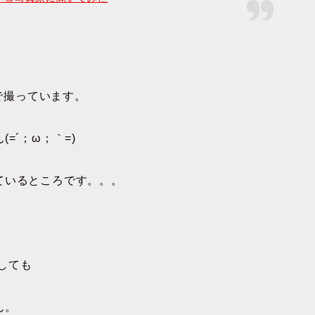
7で撮っています。
=´；ω；｀=)
ているところです。。。
持しても
ん。