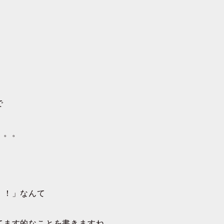
で
。。。
！！」なんて
てます的なことを書きますね。