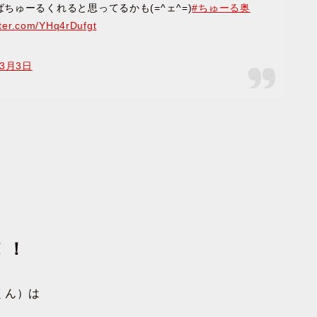
ゅーるくれると思ってるかも(=^ェ^=)
#ちゅーる奥
tter.com/YHq4rDufgt
年3月3日
！！
くん）は