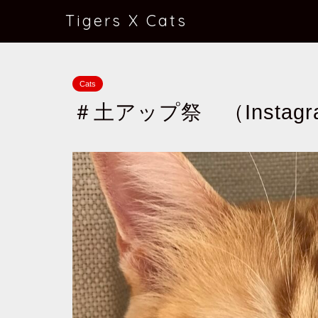
Tigers X Cats
Cats
＃土アップ祭 （Insta