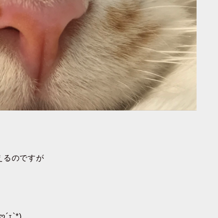
えるのですが
。
ｪ`*)