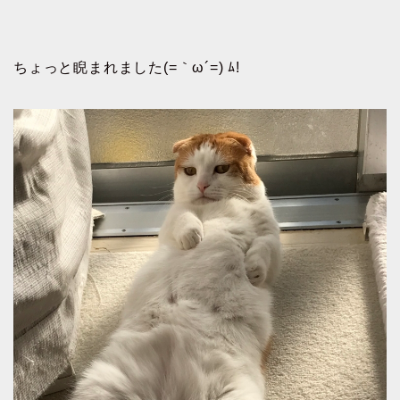
ちょっと睨まれました(=｀ω´=) ﾑ!