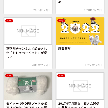
め
2018年8月1日
2018年7月31日
Cats
Blog
草彅剛チャンネルで紹介され
謹賀新年
た「おしゃべりペット」が楽
しい！
2018年12月7日
2022年1月1日
Cats
Cats
ダイソーでMOFUプードルボ
2017年7月現在 猫さん関係
アひざかけ（モフモス）を買
の懸賞＆キャンペーンまと