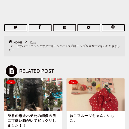
HOME
Cats
ピザハットニャンバサダーキャンペーンで店キャップ＆スカーフをいただきまし
た！
RELATED POST
Cats
Cats
渋谷の忠犬ハチ公の銅像の所
ねこフルーツちゃん。いち
に可愛い猫がいてビックリし
ご。
ました！！