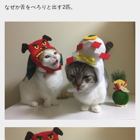
なぜか舌をぺろりと出す2匹。