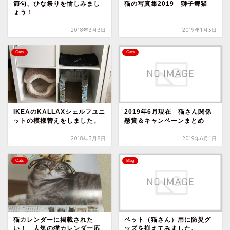
節句、ひな祭りを愉しみまし
猫の写真集2019 獅子舞猫
ょう！
2018年3月3日
2019年1月3日
Cats
Cats
IKEAのKALLAXシェルフユニ
2019年6月現在 猫さん関係
ットの模様替えをしました。
懸賞＆キャンペーンまとめ
2018年3月8日
2019年6月1日
Cats
Blog
猫カレンダーに掲載された
ペット（猫さん）用に防災グ
い！ 人気の猫カレンダー応
ッズを揃えてみました。