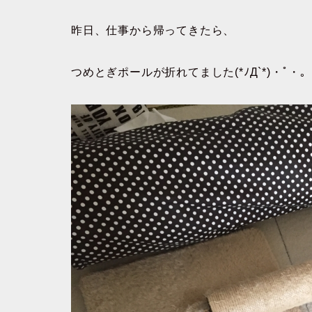
昨日、仕事から帰ってきたら、
つめとぎポールが折れてました(*ﾉД`*)・ﾟ・｡